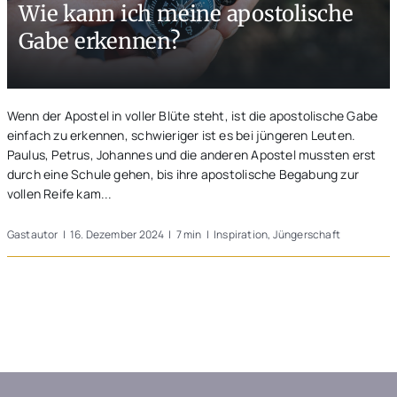
Wie kann ich meine apostolische
Unterwegs
Gabe erkennen?
Blogs
Wenn der Apostel in voller Blüte steht, ist die apostolische Gabe
einfach zu erkennen, schwieriger ist es bei jüngeren Leuten.
Paulus, Petrus, Johannes und die anderen Apostel mussten erst
durch eine Schule gehen, bis ihre apostolische Begabung zur
vollen Reife kam...
Gastautor
|
16. Dezember 2024
|
7 min
|
Inspiration
,
Jüngerschaft