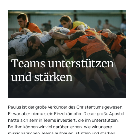
Teams unterstützen
und stärken
Paulus ist der große Verkünder des Christentums gewesen.
Er war aber niemals ein Einzelkämpfer. Dieser große Apostel
hatte sich sehr in Teams investiert, die ihn unterstützen.
Bei ihm können wir viel darüber lernen, wie wir unsere
missionarischen Teams aufbauen, stützen und stärken