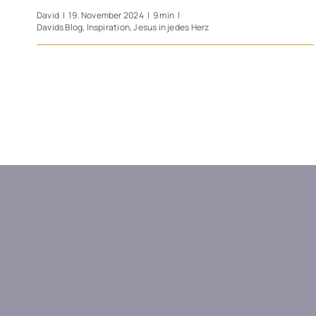
David
|
19. November 2024
|
9 min
|
Davids Blog
,
Inspiration
,
Jesus in jedes Herz