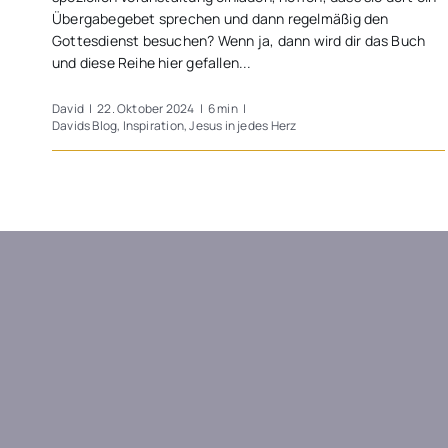
Übergabegebet sprechen und dann regelmäßig den
Gottesdienst besuchen? Wenn ja, dann wird dir das Buch
und diese Reihe hier gefallen...
David
|
22. Oktober 2024
|
6 min
|
Davids Blog
,
Inspiration
,
Jesus in jedes Herz