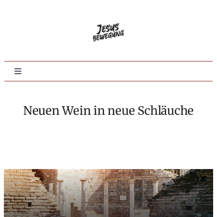
Zum
Inhalt
springen
Toggle
Navigation
Home
Neuen Wein in neue Schläuche
Evangelisation
Jüngerschaft
Tieferes Leben