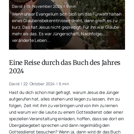
David
|
19. November 2024
|
9 min
Wenn unser Evangelium sich bloß um das Fürwahrhalten
eines Glaubensbekenntnisses dreht, dann greift es zu
kurz. Das hat Jesus nicht gepredigt. Für ihn war Glaube
mehr als das. Es war Jüngerschaft, Nachfolge,
veränderte Leben...
Eine Reise durch das Buch des Jahres
2024
David
|
22. Oktober 2024
|
6 min
Hast du dich schon mal gefragt, warum Jesus die Jünger
aufgerufen hat, alles stehen und liegen zu lassen, ihm zu
folgen, Zeit mit ihm zu verbringen und von ihm zu lernen
und warum wir die Leute zu einem Gottesdienst oder einer
speziellen Veranstaltung einladen, hoffen, dass sie dort ein
Übergabegebet sprechen und dann regelmäßig den
Gottesdienst besuchen? Wenn ja, dann wird dir das Buch