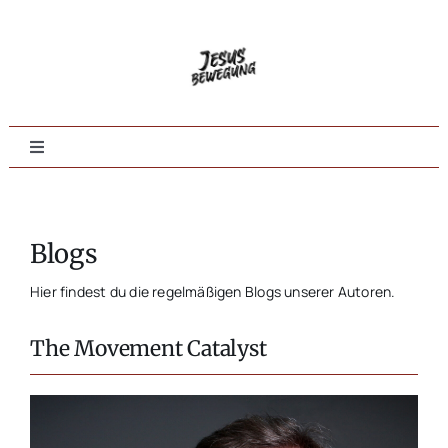
Zum
Inhalt
springen
Toggle
Navigation
Home
Blogs
Evangelisation
Hier findest du die regelmäßigen Blogs unserer Autoren.
Jüngerschaft
The Movement Catalyst
Tieferes Leben