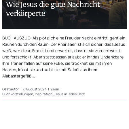
Wie Jesus die gute Nachricht
Unterwegs
verkörperte
Blogs
BUCHAUSZUG: Als plötzlich eine Frau der Nacht eintritt, geht ein
Raunen durch den Raum. Der Pharisäer ist sich sicher, dass Jesus
weiß, wer diese Frau ist und erwartet, dass er sie zurechtweist
und fortschickt. Aber stattdessen erlaubt er ihr das Undenkbare:
Ihre Tränen fallen auf seine Füße, sie trocknet sie mit ihren
Haaren, küsst sie und salbt sie mit Salböl aus ihrem
Alabastergefäß...
Gastautor
|
7. August 2024
|
9 min
|
Buchvorstellungen
,
Inspiration
,
Jesus in jedes Herz