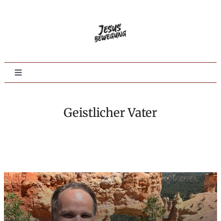
Zum
Inhalt
springen
Toggle
Navigation
Home
Geistlicher Vater
Evangelisation
Jüngerschaft
Tieferes Leben