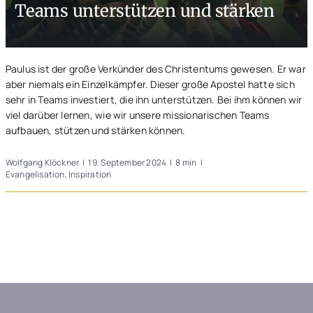
Teams unterstützen und stärken
Unterwegs
Blogs
Paulus ist der große Verkünder des Christentums gewesen. Er war
aber niemals ein Einzelkämpfer. Dieser große Apostel hatte sich
sehr in Teams investiert, die ihn unterstützen. Bei ihm können wir
viel darüber lernen, wie wir unsere missionarischen Teams
aufbauen, stützen und stärken können.
Wolfgang Klöckner
|
19. September 2024
|
8 min
|
Evangelisation
,
Inspiration