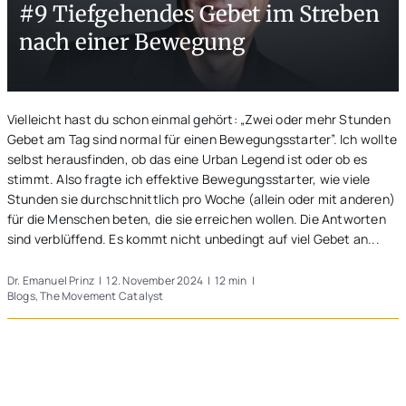
#9 Tiefgehendes Gebet im Streben
Unterwegs
nach einer Bewegung
Blogs
Vielleicht hast du schon einmal gehört: „Zwei oder mehr Stunden
Gebet am Tag sind normal für einen Bewegungsstarter”. Ich wollte
selbst herausfinden, ob das eine Urban Legend ist oder ob es
stimmt. Also fragte ich effektive Bewegungsstarter, wie viele
Stunden sie durchschnittlich pro Woche (allein oder mit anderen)
für die Menschen beten, die sie erreichen wollen. Die Antworten
sind verblüffend. Es kommt nicht unbedingt auf viel Gebet an...
Dr. Emanuel Prinz
|
12. November 2024
|
12 min
|
Blogs
,
The Movement Catalyst