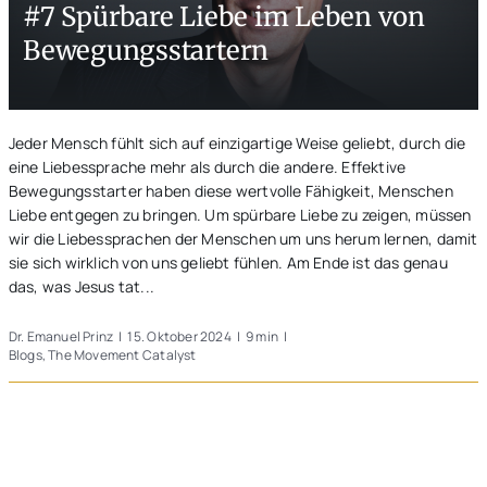
#7 Spürbare Liebe im Leben von
Unterwegs
Bewegungsstartern
Blogs
Jeder Mensch fühlt sich auf einzigartige Weise geliebt, durch die
eine Liebessprache mehr als durch die andere. Effektive
Bewegungsstarter haben diese wertvolle Fähigkeit, Menschen
Liebe entgegen zu bringen. Um spürbare Liebe zu zeigen, müssen
wir die Liebessprachen der Menschen um uns herum lernen, damit
sie sich wirklich von uns geliebt fühlen. Am Ende ist das genau
das, was Jesus tat...
Dr. Emanuel Prinz
|
15. Oktober 2024
|
9 min
|
Blogs
,
The Movement Catalyst