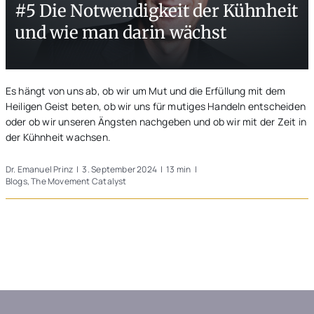
#5 Die Notwendigkeit der Kühnheit
Unterwegs
und wie man darin wächst
Blogs
Es hängt von uns ab, ob wir um Mut und die Erfüllung mit dem
Heiligen Geist beten, ob wir uns für mutiges Handeln entscheiden
oder ob wir unseren Ängsten nachgeben und ob wir mit der Zeit in
der Kühnheit wachsen.
Dr. Emanuel Prinz
|
3. September 2024
|
13 min
|
Blogs
,
The Movement Catalyst