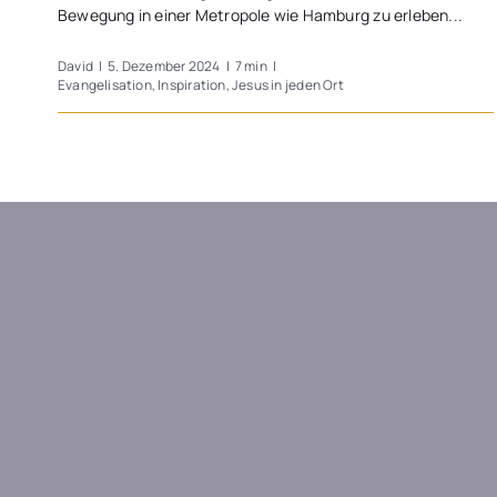
Bewegung in einer Metropole wie Hamburg zu erleben...
David
|
5. Dezember 2024
|
7 min
|
Evangelisation
,
Inspiration
,
Jesus in jeden Ort