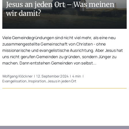
Jesus an jeden Ort – Was meinen
Unterwegs
wir damit?
Blogs
Viele Gemeindegründungen sind nicht viel mehr, als eine neu
zusammengestellte Gemeinschaft von Christen - ohne
missionarische und evangelistische Ausrichtung. Aber Jesus hat
uns nicht gerufen Gemeinden zu gründen, sondern Jünger zu
machen. Dann entstehen Gemeinden von selbst...
Wolfgang Klöckner
|
12. September 2024
|
4 min
|
Evangelisation
,
Inspiration
,
Jesus in jeden Ort