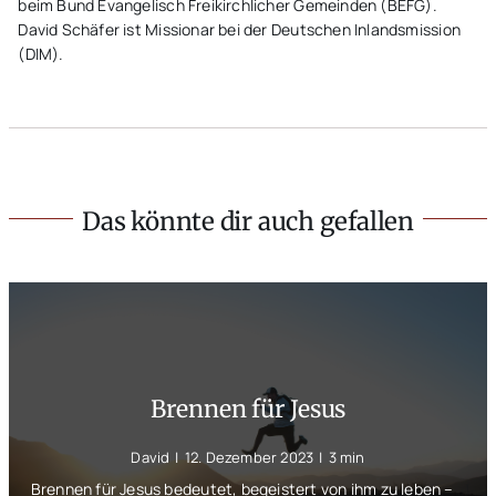
beim Bund Evangelisch Freikirchlicher Gemeinden (BEFG).
David Schäfer ist Missionar bei der Deutschen Inlandsmission
(DIM).
Das könnte dir auch gefallen
Brennen für Jesus
David
|
12. Dezember 2023
|
3 min
Brennen für Jesus bedeutet, begeistert von ihm zu leben –