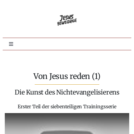
Zum
Inhalt
springen
Toggle
Navigation
Home
Von Jesus reden (1)
Evangelisation
Die Kunst des Nichtevangelisierens
Jüngerschaft
Erster Teil der siebenteiligen Trainingsserie
Tieferes Leben