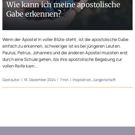
Wie kann ich meine apostolische
Unterwegs
Gabe erkennen?
Blogs
Wenn der Apostel in voller Blüte steht, ist die apostolische Gabe
einfach zu erkennen, schwieriger ist es bei jüngeren Leuten.
Paulus, Petrus, Johannes und die anderen Apostel mussten erst
durch eine Schule gehen, bis ihre apostolische Begabung zur
vollen Reife kam...
Gastautor
|
16. Dezember 2024
|
7 min
|
Inspiration
,
Jüngerschaft