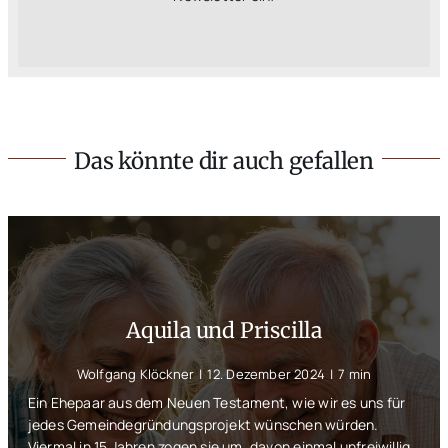
Das könnte dir auch gefallen
Aquila und Priscilla
Wolfgang Klöckner
|
12. Dezember 2024
|
7 min
Ein Ehepaar aus dem Neuen Testament, wie wir es uns für
jedes Gemeindegründungsprojekt wünschen würden.
Viermal in 15 Jahren zogen sie um, davon einmal unfreiwillig.